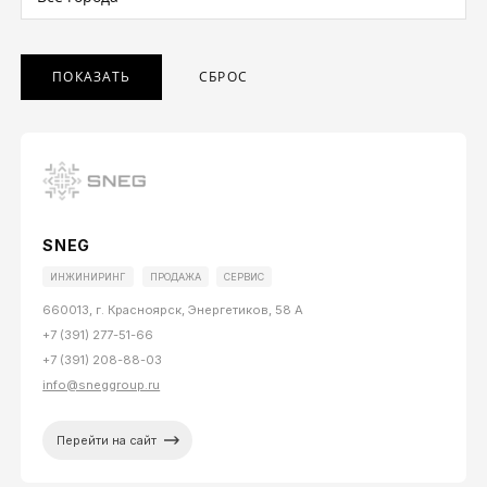
Astra
Охлаждаема
ларь-бонета
ПОКАЗАТЬ
SNEG
ИНЖИНИРИНГ
ПРОДАЖА
СЕРВИС
660013, г. Красноярск, Энергетиков, 58 А
+7 (391) 277-51-66
+7 (391) 208-88-03
info@sneggroup.ru
Перейти на сайт