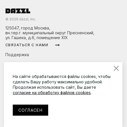
©
2026
dazzl, Inc.
125047, город Москва,
вн.тер.г. муниципальный округ Пресненский,
ул. Гашека, д.6, помещение XIX
СВЯЗАТЬСЯ С НАМИ
Поддержка
Продукция
О компании
На сайте обрабатываются файлы cookies, чтобы
сделать Вашу работу максимально удобной.
Новости
Продолжая использовать сайт, Вы даете
согласие на обработку файлов cookies
.
Контакты
Москва, Ленинский проспект,
Москва, Ленин
Москва, Ленин
Москва, Ленин
Москва, Ленин
Москва, Ленин
Москва, Ленин
Москва, Ленин
СОГЛАСЕН
дом 37, корпус 1, 4 этаж
дом 37, корпус
дом 37, корпус
дом 37, корпус
дом 37, корпус
дом 37, корпус
дом 37, корпус
дом 37, корпус
СВЯЗАТЬСЯ С НАМИ
СВЯЗАТЬСЯ 
СВЯЗАТЬСЯ 
СВЯЗАТЬСЯ 
СВЯЗАТЬСЯ 
СВЯЗАТЬСЯ 
СВЯЗАТЬСЯ 
СВЯЗАТЬСЯ 