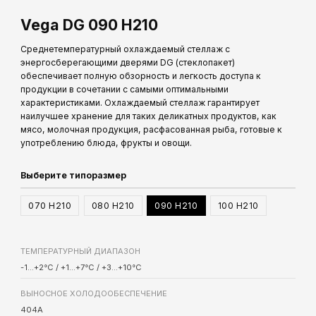
Vega DG 090 H210
Astra
Охлаждаема
ларь-бонета
Среднетемпературный охлаждаемый стеллаж с
энергосберегающими дверями DG (стеклопакет)
обеспечивает полную обзорность и легкость доступа к
продукции в сочетании с самыми оптимальными
характеристиками. Охлаждаемый стеллаж гарантирует
наилучшее хранение для таких деликатных продуктов, как
мясо, молочная продукция, расфасованная рыба, готовые к
употреблению блюда, фрукты и овощи.
Выберите типоразмер
070 H210
080 H210
090 H210
100 H210
ТЕМПЕРАТУРНЫЙ ДИАПАЗОН
-1...+2°C / +1...+7°C / +3...+10°C
ВЫНОСНОЕ ХОЛОДООБЕСПЕЧЕНИЕ
404A